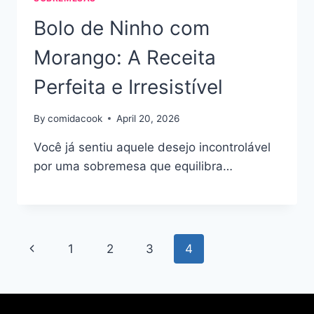
Bolo de Ninho com
Morango: A Receita
Perfeita e Irresistível
By
comidacook
April 20, 2026
Você já sentiu aquele desejo incontrolável
por uma sobremesa que equilibra…
Page
Previous
1
2
3
4
navigation
Page