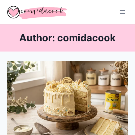
Skip
to
content
Author: comidacook