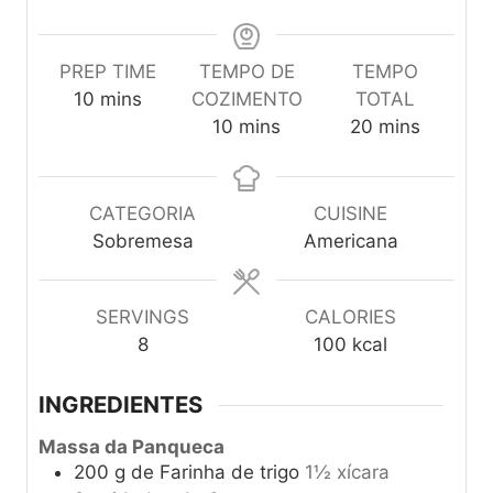
PREP TIME
TEMPO DE
TEMPO
m
10
mins
COZIMENTO
TOTAL
i
m
m
10
mins
20
mins
n
i
i
u
n
n
t
u
u
CATEGORIA
CUISINE
e
t
t
Sobremesa
Americana
s
e
e
s
s
SERVINGS
CALORIES
8
100
kcal
INGREDIENTES
Massa da Panqueca
200
g
de Farinha de trigo
1½ xícara