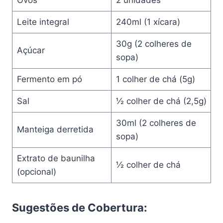
Leite integral
240ml (1 xícara)
30g (2 colheres de
Açúcar
sopa)
Fermento em pó
1 colher de chá (5g)
Sal
½ colher de chá (2,5g)
30ml (2 colheres de
Manteiga derretida
sopa)
Extrato de baunilha
½ colher de chá
(opcional)
Sugestões de Cobertura: