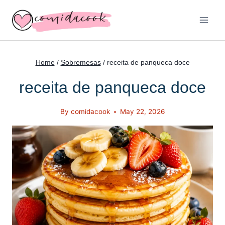
Skip
to
content
Home
/
Sobremesas
/
receita de panqueca doce
receita de panqueca doce
By
comidacook
May 22, 2026