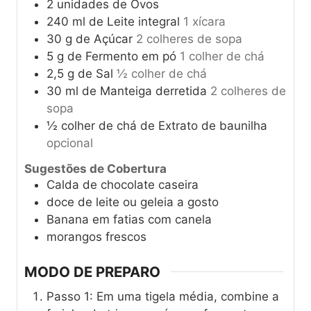
2
unidades de Ovos
240
ml
de Leite integral
1 xícara
30
g
de Açúcar
2 colheres de sopa
5
g
de Fermento em pó
1 colher de chá
2,5
g
de Sal
½ colher de chá
30
ml
de Manteiga derretida
2 colheres de
sopa
½
colher de chá de Extrato de baunilha
opcional
Sugestões de Cobertura
Calda de chocolate caseira
doce de leite ou geleia a gosto
Banana em fatias com canela
morangos frescos
MODO DE PREPARO
Passo 1: Em uma tigela média, combine a